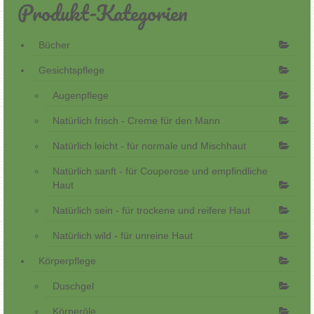
Produkt-Kategorien
Bücher
Gesichtspflege
Augenpflege
Natürlich frisch - Creme für den Mann
Natürlich leicht - für normale und Mischhaut
Natürlich sanft - für Couperose und empfindliche
Haut
Natürlich sein - für trockene und reifere Haut
Natürlich wild - für unreine Haut
Körperpflege
Duschgel
Körperöle