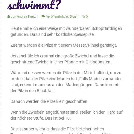
schwimmt?
für Körper & Seele
von
Andrea Kurtz
|
Veröffentlicht in:
Blog
|
0
Bücher
Heute habe ich eine Wiese mit wunderbaren Schopftintlingen
Naturparfüm 4 Elemente
gefunden. Das sind sehr köstliche Speisepilze.
Gesichtspflege
Zuerst werden die Pilze mit einem Messer/Pinsel gereinigt.
Augenpflege
Jetzt schäle ich erstmal eine große Zwiebel und lasse die
geschnittene Zwiebel in einer Pfanne mit Öl andünsten.
Natürlich frisch – Creme für den Mann
Während dessen werden die Pilze in der Mitte halbiert, um zu
prüfen, das der Pilz keine Maden hat. Falls Maden vorhanden
Natürlich leicht – für normale und
sind, erkennt man das an den Madengängen. Dann kommt
Mischhaut
der Pilz in den Bioabfall.
Natürlich sanft – für Couperose und
Danach werden die Pilze klein geschnitten.
empfindliche Haut
Wenn die Zwiebeln angedünstet sind, stellen ich den Herd auf
Natürlich sein – für trockene und reifere
der höchste Stufe. Das ist bei 10.
Haut
Das ist super wichtig, dass die Pilze bei einer hohen
Natürlich wild – für unreine Haut