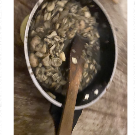
Saatgut-
Tauschbox
Wie funktioniert die Saatgut-Tauschbox?
Was sind eigentlich F1-Pflanzen?
Wie kann ich einen Saatgutverteiler selber
herstellen?