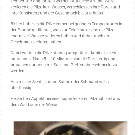
Temperatur angebraten werden! Auf diese Art und Weise
verlieren die Pilze kein Wasser, verschliessen ihre Poren und
Körperpflege
ihre Konsistenz und der Geschmack bleibt erhalten.
Bisher habe ich die Pilze immer bei geringen Temperaturen in
Duschgel
der Pfanne gedünstet, was zur Folge hatte, das die Pilze
enorm viel Wasser verloren haben und dabei auch an
Naturdeodorant
Geschmack verloren haben.
Körperöle
Dabei werden die Pilze ständig umgerührt, damit sie nicht
anbrennen. Nach 5 – 10 Minuten sind die Pilze fertig und
Lippenpflege
brauchen nur noch mit Salz und Pfeffer abgeschmeckt zu
werden.
Naturhautöle
Aus meiner Sicht ist dann Sahne oder Schmand völlig
Natursalben
überflüssig.
Impuls-
Herzlichen Appetit bei einer super leckeren Pilzmahlzeit aus
vorträge
dem Wald oder der Wiese.
Wildkräuter-
lexikon