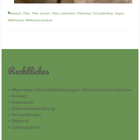
basisch
,
Pilze
,
Pilze suchen
,
Pilze zubereiten
,
Pilzrezept
,
Schopftintling
,
Vegan
,
Wildkräuter
,
Wildkräuterseminar
Rechtliches
> Allgemeine Geschäftsbedingungen mit Kundeninformationen
> Kontakt
> Impressum
> Datenschutzerklärung
> Versandkosten
> Widerruf
> Zahlungsarten