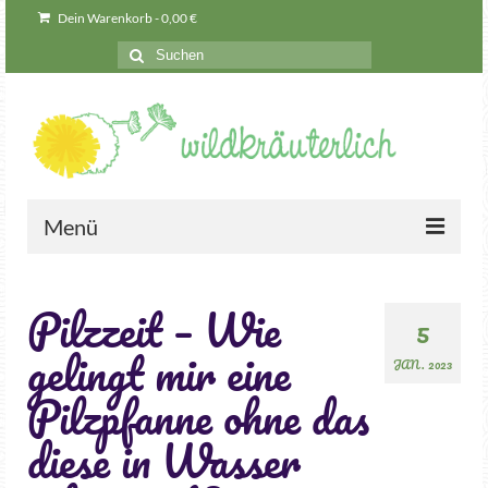
Dein Warenkorb
-
0,00
€
Menü
Wildkräuter
Pilzzeit – Wie
Seminare
5
gelingt mir eine
Teamevents & mehr
JAN. 2023
Pilzpfanne ohne das
Geschenkgutscheine
diese in Wasser
Was können Wildkräuter eigentlich?
Naturkosmetik-Manufaktur