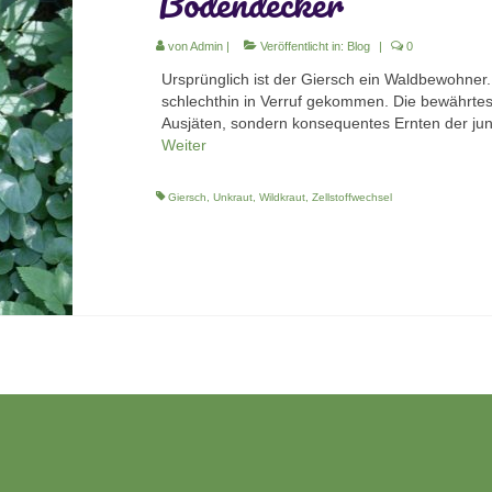
Bodendecker
von
Admin
|
Veröffentlicht in:
Blog
|
0
Ursprünglich ist der Giersch ein Waldbewohner. M
schlechthin in Verruf gekommen. Die bewährtes
Ausjäten, sondern konsequentes Ernten der jun
Weiter
Giersch
,
Unkraut
,
Wildkraut
,
Zellstoffwechsel