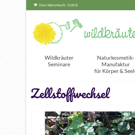
Dein Warenkorb
-
0,00
€
Wildkräuter
Naturkosmetik-
Seminare
Manufaktur
für Körper & Seel
Zellstoffwechsel