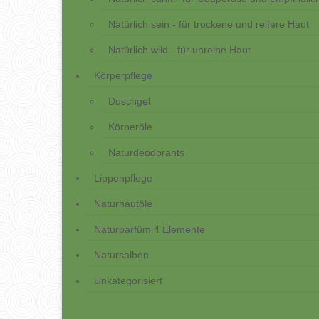
Natürlich sein - für trockene und reifere Haut
Natürlich wild - für unreine Haut
Körperpflege
Duschgel
Körperöle
Naturdeodorants
Lippenpflege
Naturhautöle
Naturparfüm 4 Elemente
Natursalben
Unkategorisiert