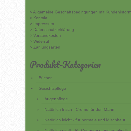
> Allgemeine Geschäftsbedingungen mit Kundeninfor
> Kontakt
> Impressum
> Datenschutzerklärung
> Versandkosten
> Widerruf
> Zahlungsarten
Produkt-Kategorien
Bücher
Gesichtspflege
Augenpflege
Natürlich frisch - Creme für den Mann
Natürlich leicht - für normale und Mischhaut
Natürlich sanft - für Couperose und empfindlic