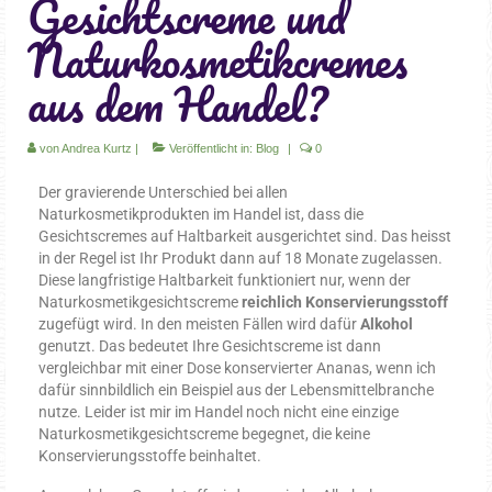
Gesichtscreme und
für Körper & Seele
Naturkosmetikcremes
Bücher
aus dem Handel?
Naturparfüm 4 Elemente
von
Andrea Kurtz
|
Veröffentlicht in:
Blog
|
0
Gesichtspflege
Der gravierende Unterschied bei allen
Augenpflege
Naturkosmetikprodukten im Handel ist, dass die
Gesichtscremes auf Haltbarkeit ausgerichtet sind. Das heisst
Natürlich frisch – Creme für den Mann
in der Regel ist Ihr Produkt dann auf 18 Monate zugelassen.
Diese langfristige Haltbarkeit funktioniert nur, wenn der
Natürlich leicht – für normale und
Naturkosmetikgesichtscreme
reichlich Konservierungsstoff
Mischhaut
zugefügt wird. In den meisten Fällen wird dafür
Alkohol
genutzt. Das bedeutet Ihre Gesichtscreme ist dann
Natürlich sanft – für Couperose und
vergleichbar mit einer Dose konservierter Ananas, wenn ich
empfindliche Haut
dafür sinnbildlich ein Beispiel aus der Lebensmittelbranche
nutze. Leider ist mir im Handel noch nicht eine einzige
Natürlich sein – für trockene und reifere
Naturkosmetikgesichtscreme begegnet, die keine
Haut
Konservierungsstoffe beinhaltet.
Natürlich wild – für unreine Haut