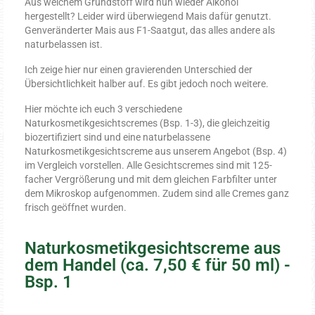
Aus welchem Grundstoff wird nun wieder Alkohol
hergestellt? Leider wird überwiegend Mais dafür genutzt.
Körperpflege
Genveränderter Mais aus F1-Saatgut, das alles andere als
naturbelassen ist.
Duschgel
Ich zeige hier nur einen gravierenden Unterschied der
Übersichtlichkeit halber auf. Es gibt jedoch noch weitere.
Naturdeodorant
Hier möchte ich euch 3 verschiedene
Körperöle
Naturkosmetikgesichtscremes (Bsp. 1-3), die gleichzeitig
biozertifiziert sind und eine naturbelassene
Lippenpflege
Naturkosmetikgesichtscreme aus unserem Angebot (Bsp. 4)
im Vergleich vorstellen. Alle Gesichtscremes sind mit 125-
Naturhautöle
facher Vergrößerung und mit dem gleichen Farbfilter unter
dem Mikroskop aufgenommen. Zudem sind alle Cremes ganz
Natursalben
frisch geöffnet wurden.
Impuls-
vorträge
Naturkosmetikgesichtscreme aus
dem Handel (ca. 7,50 € für 50 ml) -
Wildkräuter-
Bsp. 1
lexikon