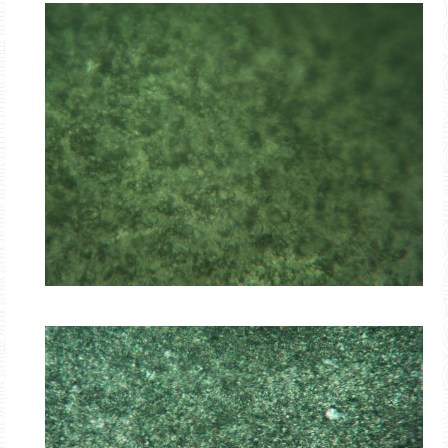
Saatgut-
Tauschbox
Wie funktioniert die Saatgut-Tauschbox?
Was sind eigentlich F1-Pflanzen?
Wie kann ich einen Saatgutverteiler selber
herstellen?