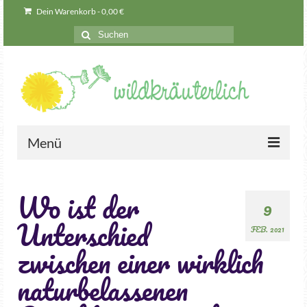
Dein Warenkorb
-
0,00
€
Menü
Wildkräuter
Wo ist der
Seminare
9
Unterschied
Teamevents & mehr
FEB. 2021
zwischen einer wirklich
Geschenkgutscheine
naturbelassenen
Was können Wildkräuter eigentlich?
Naturkosmetik-Manufaktur