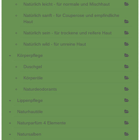
Natürlich leicht - für normale und Mischhaut
Natürlich sanft - für Couperose und empfindliche
Haut
Natürlich sein - für trockene und reifere Haut
Natürlich wild - für unreine Haut
Körperpflege
Duschgel
Körperöle
Naturdeodorants
Lippenpflege
Naturhautöle
Naturparfüm 4 Elemente
Natursalben