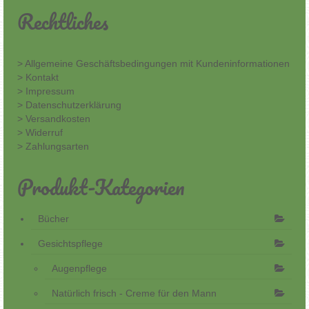
Rechtliches
> Allgemeine Geschäftsbedingungen mit Kundeninformationen
> Kontakt
> Impressum
> Datenschutzerklärung
> Versandkosten
> Widerruf
> Zahlungsarten
Produkt-Kategorien
Bücher
Gesichtspflege
Augenpflege
Natürlich frisch - Creme für den Mann